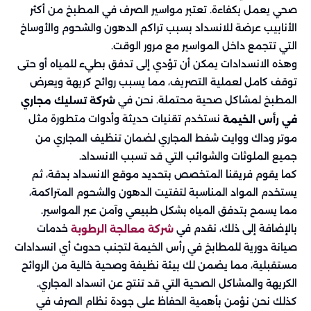
صحي يعمل بكفاءة. تعتبر مواسير الصرف في المطبخ من أكثر
الأنابيب عرضة للانسداد بسبب تراكم الدهون والشحوم والأوساخ
التي تتجمع داخل المواسير مع مرور الوقت.
وهذه الانسدادات يمكن أن تؤدي إلى تدفق بطيء للمياه أو حتى
توقف كامل لعملية التصريف، مما يسبب روائح كريهة ويعرض
المطبخ لمشاكل صحية محتملة. نحن في
شركة تسليك مجاري
نستخدم تقنيات حديثة وأدوات متطورة مثل
في رأس الخيمة
موتر وداك ووايت شفط المجاري لضمان تنظيف المجاري من
جميع الملوثات والشوائب التي قد تسبب الانسداد.
كما يقوم فريقنا المتخصص بتحديد موقع الانسداد بدقة، ثم
يستخدم المواد المناسبة لتفتيت الدهون والشحوم المتراكمة،
مما يسمح بتدفق المياه بشكل طبيعي وآمن عبر المواسير.
بالإضافة إلى ذلك، نقدم في
خدمات
شركة معالجة الرطوبة
صيانة دورية للمطابخ في رأس الخيمة لتجنب حدوث أي انسدادات
مستقبلية، مما يضمن لك بيئة نظيفة وصحية خالية من الروائح
الكريهة والمشاكل الصحية التي قد تنتج عن انسداد المجاري.
كذلك نحن نؤمن بأهمية الحفاظ على جودة نظام الصرف في