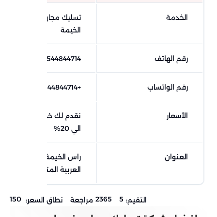
الخدمة
تسليك مجاري في رأس
الخيمة
رقم الهاتف
0544844714
رقم الواتساب
+971544844714
الأسعار
نقدم لك خصومات تصل
الي 20%
العنوان
راس الخيمة، الإمارات
العربية المتحدة
150
2365
5
التقيم:
مراجعة
نطاق السعر: