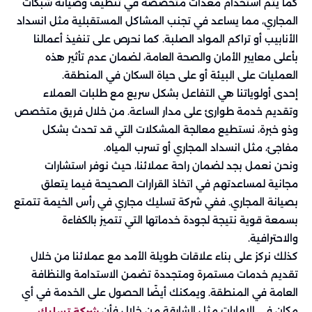
كما يتم استخدام معدات متخصصة في تنظيف وصيانة شبكات
المجاري، مما يساعد في تجنب المشاكل المستقبلية مثل انسداد
الأنابيب أو تراكم المواد الصلبة. كما نحرص على تنفيذ أعمالنا
بأعلى معايير الأمان والصحة العامة، لضمان عدم تأثير هذه
العمليات على البيئة أو على حياة السكان في المنطقة.
إحدى أولوياتنا هي التفاعل بشكل سريع مع طلبات العملاء
وتقديم خدمة طوارئ على مدار الساعة. من خلال فريق متخصص
وذو خبرة، نستطيع معالجة المشكلات التي قد تحدث بشكل
مفاجئ، مثل انسداد المجاري أو تسرب المياه.
ونحن نعمل بجد لضمان راحة عملائنا، حيث نوفر استشارات
مجانية لمساعدتهم في اتخاذ القرارات الصحيحة فيما يتعلق
بصيانة المجاري. ففي شركة تسليك مجاري في رأس الخيمة تتمتع
بسمعة قوية نتيجة لجودة خدماتها التي تتميز بالكفاءة
والاحترافية.
كذلك نركز على بناء علاقات طويلة الأمد مع عملائنا من خلال
تقديم خدمات مستمرة ومتجددة تضمن الاستدامة والنظافة
العامة في المنطقة. ويمكنك أيضًا الحصول على الخدمة في أي
مكان في الإمارات مثل الشارقة من خلال فأن
شركة تسليك