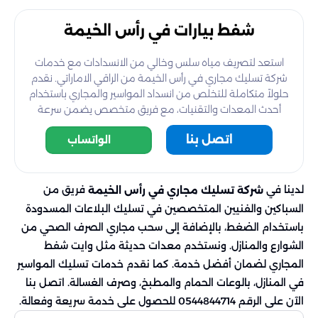
شفط بيارات في رأس الخيمة
استعد لتصريف مياه سلس وخالي من الانسدادات مع خدمات
شركة تسليك مجاري في رأس الخيمة من الراقي الاماراتي. نقدم
حلولاً متكاملة للتخلص من انسداد المواسير والمجاري باستخدام
أحدث المعدات والتقنيات، مع فريق متخصص يضمن سرعة
الإنجاز ودقة العمل. تمتع ببيئة نظيفة وصحية داخل منزلك أو
اتصل بنا
الواتساب
منشأتك دون أي قلق من مشاكل الانسدادات المستقبلية.
لدينا في
فريق من
شركة تسليك مجاري في رأس الخيمة
السباكين والفنيين المتخصصين في تسليك البلاعات المسدودة
باستخدام الضغط، بالإضافة إلى سحب مجاري الصرف الصحي من
الشوارع والمنازل. ونستخدم معدات حديثة مثل وايت شفط
المجاري لضمان أفضل خدمة. كما نقدم خدمات تسليك المواسير
في المنازل، بالوعات الحمام والمطبخ، وصرف الغسالة. اتصل بنا
الآن على الرقم 0544844714 للحصول على خدمة سريعة وفعالة.