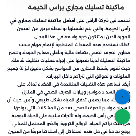
ماكينة تسليك مجاري براس الخيمة
نعتمد في شركة الراقي على
أفضل ماكينة تسليك مجاري في
، والتي يتم تشغيلها بواسطة فريق من الفنيين
رأس الخيمة
المهرة الذين يمتلكون خبرة واسعة في هذا المجال.
كذلك نستخدم هذه المعدات المتطورة لإتمام مهام سحب
مجاري الصرف الصحي بكفاءة عالية وبأعلى معايير الجودة. وتتميز
ماكينة التسليك لدينا بقدرتها على إجراء عمليات تنظيف شاملة،
حيث نقوم بشفط المجاري من المواسير بشكل دقيق لإزالة جميع
الملوثات والعوالق التي تتراكم داخل البيارات.
أيضًا تساهم هذه التقنيات المتقدمة في القضاء تمامًا على
مشكلة انسداد مواسير وبيارات الصرف الصحي في المنازل
والعقارات، مما يضمن تدفق المياه بشكل طبيعي وآمن. حيث أن
انسداد مواسير الصرف الصحي يعد من المشكلات التي يواجهّا
الكثيرون في رأس الخيمة، وله تأثيرات سلبية على الحياة اليومية
من حيث تراكم المياه، الروائح الكريهة، والضرر المحتمل للمباني.
يرجع نجاحنا في حل هذه المشاكل إلى امتلاكنا فريقًا من الفنيين