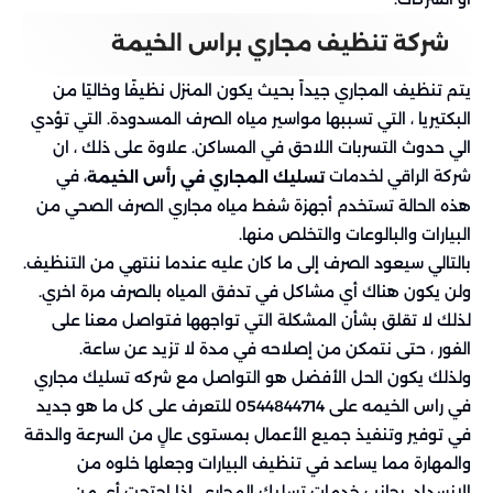
شركة تنظيف مجاري براس الخيمة
يتم تنظيف المجاري جيداً بحيث يكون المنزل نظيفًا وخاليًا من
البكتيريا ، التي تسببها مواسير مياه الصرف المسدودة. التي تؤدي
الي حدوث التسربات اللاحق في المساكن. علاوة على ذلك ، ان
شركة الراقي لخدمات
، في
تسليك المجاري في رأس الخيمة
هذه الحالة تستخدم أجهزة شفط مياه مجاري الصرف الصحي من
البيارات والبالوعات والتخلص منها.
بالتالي سيعود الصرف إلى ما كان عليه عندما ننتهي من التنظيف.
ولن يكون هناك أي مشاكل في تدفق المياه بالصرف مرة اخري.
لذلك لا تقلق بشأن المشكلة التي تواجهها فتواصل معنا على
الفور ، حتى نتمكن من إصلاحه في مدة لا تزيد عن ساعة.
ولذلك يكون الحل الأفضل هو التواصل مع شركه تسليك مجاري
في راس الخيمه على 0544844714 للتعرف على كل ما هو جديد
في توفير وتنفيذ جميع الأعمال بمستوى عالٍ من السرعة والدقة
والمهارة مما يساعد في تنظيف البيارات وجعلها خلوه من
الانسداد. بجانب خدمات تسليك المجاري، إذا احتجت أي من