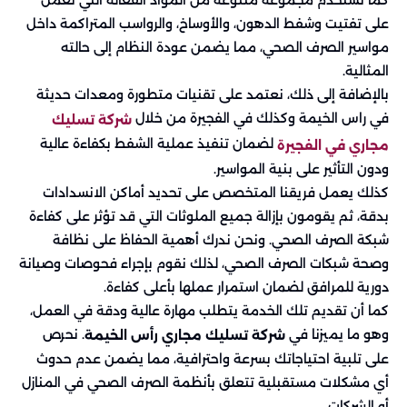
على تفتيت وشفط الدهون، والأوساخ، والرواسب المتراكمة داخل
مواسير الصرف الصحي، مما يضمن عودة النظام إلى حالته
المثالية.
بالإضافة إلى ذلك، نعتمد على تقنيات متطورة ومعدات حديثة
في راس الخيمة وكذلك في الفجيرة من خلال
شركة تسليك
لضمان تنفيذ عملية الشفط بكفاءة عالية
مجاري في الفجيرة
ودون التأثير على بنية المواسير.
كذلك يعمل فريقنا المتخصص على تحديد أماكن الانسدادات
بدقة، ثم يقومون بإزالة جميع الملوثات التي قد تؤثر على كفاءة
شبكة الصرف الصحي. ونحن ندرك أهمية الحفاظ على نظافة
وصحة شبكات الصرف الصحي، لذلك نقوم بإجراء فحوصات وصيانة
دورية للمرافق لضمان استمرار عملها بأعلى كفاءة.
كما أن تقديم تلك الخدمة يتطلب مهارة عالية ودقة في العمل،
وهو ما يميزنا في
. نحرص
شركة تسليك مجاري رأس الخيمة
على تلبية احتياجاتك بسرعة واحترافية، مما يضمن عدم حدوث
أي مشكلات مستقبلية تتعلق بأنظمة الصرف الصحي في المنازل
أو الشركات.