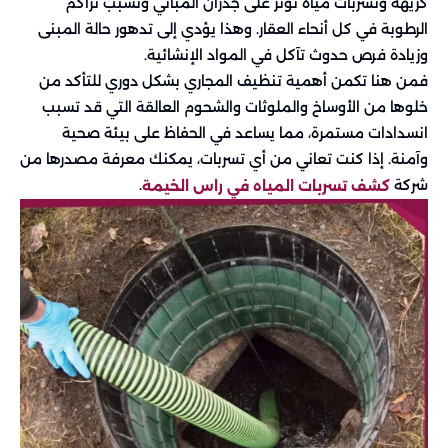
كريهة وتسربات مياه تؤثر على جدران المباني وتسبب تراكم
الرطوبة في كل أنحاء العقار. وهذا يؤدي إلى تدهور حالة المبنى
وزيادة فرص حدوث تآكل في المواد الإنشائية.
فمن هنا تكمن أهمية تنظيف المجاري بشكل دوري للتأكد من
خلوها من الأوساخ والملوثات والشحوم العالقة التي قد تسبب
انسدادات مستمرة، مما يساعد في الحفاظ على بيئة صحية
وآمنة. إذا كنت تعاني من أي تسربات، يمكنك معرفة مصدرها من
شركة
.
كشف تسربات المياه في راس الخيمة