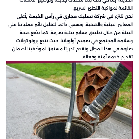
الحديثة، بما في ذلك بناء محطات جديدة وتوسيع المنشآت
القائمة لمواكبة التطور السريع.
نحن نلتزم في
بأعلى
شركة تسليك مجاري في رأس الخيمة
المعايير البيئية والصحية، ونسعى دائمًا لتقليل تأثير عملياتنا على
البيئة من خلال تطبيق معايير بيئية صارمة. كما نضع صحة
وسلامة المجتمع في صميم أولوياتنا، حيث نتبع بروتوكولات
صارمة في هذا المجال ونقدم تدريبًا مستمرًا لموظفينا لضمان
تقديم خدمة آمنة وفعالة.