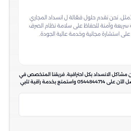
لأمثل. نحن نقدم حلول فعّالة ل انسداد المجاري
 سريعة وآمنة للحفاظ على سلامة نظام الصرف
مشاكل الانسداد بكل احترافية. فريقنا المتخصص في
مجهز بأحدث التقنيات لضمان نتائج فعالة تدوم طويلاً. لا تدع الانسدادات تعكر يومك، اتصل الآن على 0544844714 واستمتع بخدمة راقية تلبي