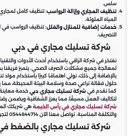
سلس.
: تنظيف كامل لمجاري 
تنظيف المجاري وإزالة الرواسب
المياه الملوثة.
: تنظيف الرواسب في 
خدمات إضافية للمنازل والفلل
التصريف.
شركة تسليك مجاري في دبي
نفتخر في شركة الراقي باستخدام أحدث الأدوات والتقن
لمعالجة جميع مشكلات الصرف الصحي. يتميز فريقنا بخ
بالإضافة إلى ذلك، نولي اهتمامًا كبيرًا باستخدام م
حلول فعّالة تراعي صحة وسلامة البيئة المحيطة، مما يج
كما نقدم في
خدمة معاينة م
شركة تسليك مجاري دبي
لتكاليف العمل مسبقًا، مما يعزز الشفافية ويضمن رضا 
هي شريكك الموث
شركة تسليك مجاري في رأس الخيمة
والتكلفة المناسبة. تواصل معنا الآن 0544844714 لتجربة خدمة استثنائية مصممة خصيصًا لتلبية احتياجاتك.
شركة تسليك مجاري بالضغط في